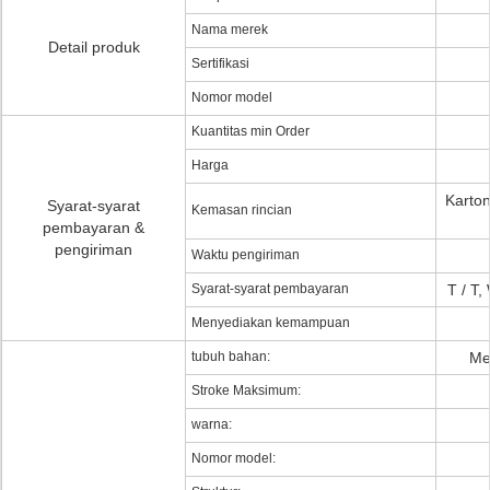
Nama merek
Detail produk
Sertifikasi
Nomor model
Kuantitas min Order
Harga
Karto
Syarat-syarat
Kemasan rincian
pembayaran &
pengiriman
Waktu pengiriman
Syarat-syarat pembayaran
T / T,
Menyediakan kemampuan
tubuh bahan:
Me
Stroke Maksimum:
warna:
Nomor model: