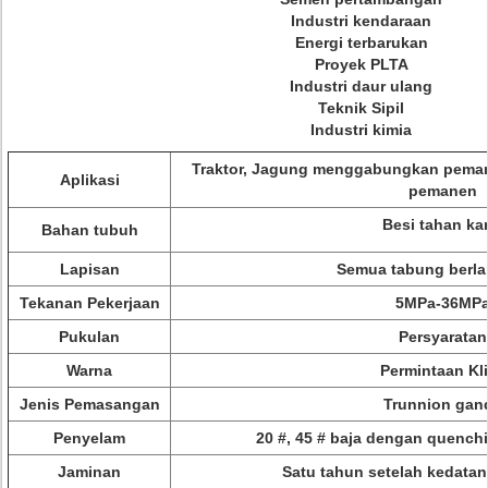
Industri kendaraan
Energi terbarukan
Proyek PLTA
Industri daur ulang
Teknik Sipil
Industri kimia
Traktor, Jagung menggabungkan pema
Aplikasi
pemanen
Besi tahan ka
Bahan tubuh
Lapisan
Semua tabung berla
Tekanan Pekerjaan
5MPa-36MP
Pukulan
Persyaratan
Warna
Permintaan Kl
Jenis Pemasangan
Trunnion gan
Penyelam
20 #, 45 # baja dengan quenchi
Jaminan
Satu tahun setelah kedata