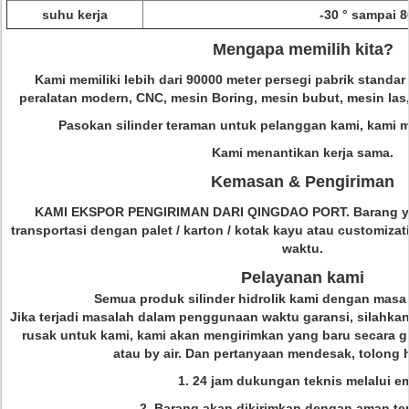
suhu kerja
-30 ° sampai 8
Mengapa memilih kita?
Kami memiliki lebih dari 90000 meter persegi pabrik standar 
peralatan modern, CNC, mesin Boring, mesin bubut, mesin las
Pasokan silinder teraman untuk pelanggan kami, kami m
Kami menantikan kerja sama.
Kemasan & Pengiriman
KAMI EKSPOR PENGIRIMAN DARI QINGDAO PORT.
Barang 
transportasi dengan palet / karton / kotak kayu atau customizat
waktu.
Pelayanan kami
Semua produk silinder hidrolik kami dengan masa 
Jika terjadi masalah dalam penggunaan waktu garansi, silahkan
rusak untuk kami, kami akan mengirimkan yang baru secara gr
atau by air. Dan pertanyaan mendesak, tolong 
1. 24 jam dukungan teknis melalui em
2. Barang akan dikirimkan dengan aman te