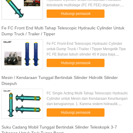
teleskopik multistage (FC FE FEE) digunakan
untuk dump truck, ini dapat dipertukarkan dengan
Hubungi pemasok
Holland's Hyva dan Uk's ...
Fe FC Front End Multi Tahap Telescopic Hydraulic Cylinder Untuk
Dump Truck / Trailer / Tipper
Fe FC Front-End Telescopic Hydraulic Cylinder
untuk Dump Truck / Trailer / Tipper Mengetik Tipe
FC FE Bahan tubuh silinder 45 # pipa baja
seamless / 27SiM Segel Hallite, SKF, NOK,
Hubungi pemasok
Guarnitec, Parker Lapisan ...
Mesin / Kendaraan Tunggal Bertindak Silinder Hidrolik Silinder
Disepuh
FC Single Acting Multi-Tahap Telescopic Hydraulic
Cylinder untuk Mesin dan Kendaraan Keuntungan
dan kerugiannya: 1. Karena sistem hidraulik
menggunakan tekanan umumnya dalam kisaran
Hubungi pemasok
0,2-1,0Mpa, maka silinder ...
Suku Cadang Mobil Tunggal Bertindak Silinder Teleskopik 3-7