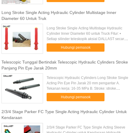
digunakan dalam ...
Long Stroke Single Acting Hydraulic Cylinder Multistage Inner
Diameter 60 Untuk Truk
Long Stroke Single Acting Multistage Hydraulic
Cylinder Inner Diameter 60 untuk Truck Fitur: •
Setiap silinder teleskopik aksial DALLAST secara
individual diuji sebelum meninggalkan pabrik kami
Hubungi pemasok
untuk memastikan ...
Telescopic Tunggal Bertindak Telescopic Hydraulic Cylinders Stroke
Panjang Pin Eye Jarak 20mm
Telescopic Hydraulic Cylinders Long Stroke Single
Acting Pin Eye Pin Jarak 20 mm pengantar A.
Tekanan kerja: 16-35 MPa B. Stroke: stroke
panjang C. Gaya angkat: 127 ~ 609KN D. Seal
Hubungi pemasok
Type: Parker, NOK, Hallite ...
2/3/4 Stage Parker FC Type Single Acting Hydraulic Cylinder Untuk
Kendaraan
2/3/4 Stage Parker FC Type Single Acting Sleeve
Hydraulic Cylinder untuk Kendaraan Hidraulik