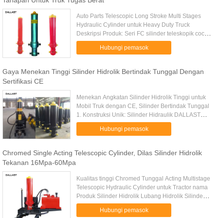
Tahapan Untuk Truk Tugas Berat
Auto Parts Telescopic Long Stroke Multi Stages
Hydraulic Cylinder untuk Heavy Duty Truck
Deskripsi Produk: Seri FC silinder teleskopik cocok
untuk mesin yang membutuhkan stroke panjang
Hubungi pemasok
dan panjang pendek. 1. ...
Gaya Menekan Tinggi Silinder Hidrolik Bertindak Tunggal Dengan
Sertifikasi CE
Menekan Angkatan Silinder Hidrolik Tinggi untuk
Mobil Truk dengan CE, Silinder Bertindak Tunggal
1. Konstruksi Unik: Silinder Hidraulik DALLAST
Hydraulic cylinder sangat terkenal di dalam negeri,
Hubungi pemasok
terutama untuk ...
Chromed Single Acting Telescopic Cylinder, Dilas Silinder Hidrolik
Tekanan 16Mpa-60Mpa
Kualitas tinggi Chromed Tunggal Acting Multistage
Telescopic Hydraulic Cylinder untuk Tractor nama
Produk Silinder Hidrolik Lubang Hidrolik Silinder
40mm-1000mm (1 1/2 inci-40 inci) Diameter
Hubungi pemasok
batang piston 12mm...