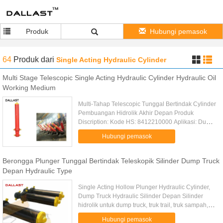
Produk
Hubungi pemasok
64
Produk
dari
Single Acting Hydraulic Cylinder
Multi Stage Telescopic Single Acting Hydraulic Cylinder Hydraulic Oil
Working Medium
Multi-Tahap Telescopic Tunggal Bertindak Cylinder
Pembuangan Hidrolik Akhir Depan Produk
Discription: Kode HS: 8412210000 Aplikasi: Dump
truck, Tipper, Dump Trailer, Penambangan
Hubungi pemasok
Sampah Sampah Truk Pertanian ...
Berongga Plunger Tunggal Bertindak Teleskopik Silinder Dump Truck
Depan Hydraulic Type
Single Acting Hollow Plunger Hydraulic Cylinder,
Dump Truck Hydraulic Silinder Depan Silinder
hidrolik untuk dump truck, truk trail, truk sampah,
crane 1. Sinciput silinder hidrolik teleskopik
Hubungi pemasok