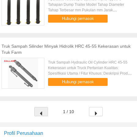
Tahapan Dump Trailer Model Tahap Diameter
Tahap Terbesar mm Pukulan mm Jarak
pemasangan mm FE-3-110-3205 3 110 3205 1449
Hubungi pemasok
FE-3-110-3460 3 110 3460 1609 FE-3-129-3460 3
...
Truk Sampah Silinder Minyak Hidrolik HRC 45-55 Kekerasan untuk
Truk Farm
Truk Sampah Hydraulic Oil Cylinder HRC 45-55
Kekerasan untuk Truck Pertanian Kualitas:
Spesifikasi Utama / Fitur Khusus: Deskripsi Produk:
Silinder hidrolik untuk pasar Australia Aplikasi
Hubungi pemasok
akting ganda Warna ...
1 / 10
Profil Perusahaan