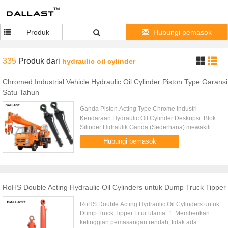
Produk
Hubungi pemasok
335
Produk
dari
hydraulic oil cylinder
Chromed Industrial Vehicle Hydraulic Oil Cylinder Piston Type Garansi
Satu Tahun
Ganda Piston Acting Type Chrome Industri
Kendaraan Hydraulic Oil Cylinder Deskripsi: Blok
Silinder Hidraulik Ganda (Sederhana) mewakili
versi sederhana dari silinder hidraulik kerja ganda,
Hubungi pemasok
yang dikembangkan ...
RoHS Double Acting Hydraulic Oil Cylinders untuk Dump Truck Tipper
RoHS Double Acting Hydraulic Oil Cylinders untuk
Dump Truck Tipper Fitur utama: 1. Memberikan
ketinggian pemasangan rendah, tidak ada