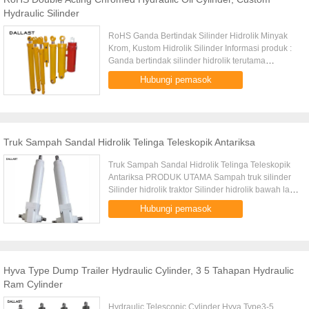
Hydraulic Silinder
RoHS Ganda Bertindak Silinder Hidrolik Minyak
Krom, Kustom Hidrolik Silinder Informasi produk :
Ganda bertindak silinder hidrolik terutama
mencakup HSG seri double acting piston batang
Hubungi pemasok
silinder hidrolik tunggal...
Truk Sampah Sandal Hidrolik Telinga Teleskopik Antariksa
Truk Sampah Sandal Hidrolik Telinga Teleskopik
Antariksa PRODUK UTAMA Sampah truk silinder
Silinder hidrolik traktor Silinder hidrolik bawah laut
Peralatan khusus silinder hidrolik Teleskop depan
Hubungi pemasok
silinder ...
Hyva Type Dump Trailer Hydraulic Cylinder, 3 5 Tahapan Hydraulic
Ram Cylinder
Hydraulic Telescopic Cylinder Hyva Type3-5