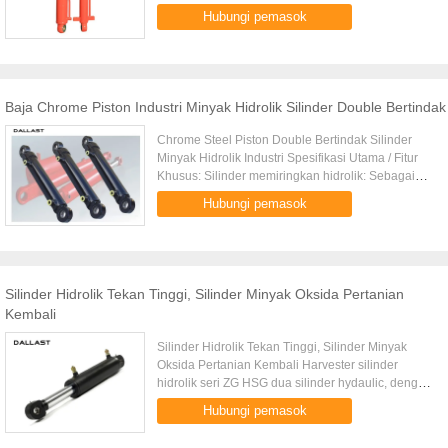
perubahan tubuh crossmembers. 2. Terbuat dari
Hubungi pemasok
baja kekuatan tinggi khusus ...
Baja Chrome Piston Industri Minyak Hidrolik Silinder Double Bertindak
Chrome Steel Piston Double Bertindak Silinder
Minyak Hidrolik Industri Spesifikasi Utama / Fitur
Khusus: Silinder memiringkan hidrolik: Sebagai
produsen silinder hidrolik di China, kami memiliki
Hubungi pemasok
teknologi ...
Silinder Hidrolik Tekan Tinggi, Silinder Minyak Oksida Pertanian
Kembali
Silinder Hidrolik Tekan Tinggi, Silinder Minyak
Oksida Pertanian Kembali Harvester silinder
hidrolik seri ZG HSG dua silinder hydaulic, dengan
menyalurkan fungsinya ke dalam tangki tinju,
Hubungi pemasok
tabung kotak telinga, ...