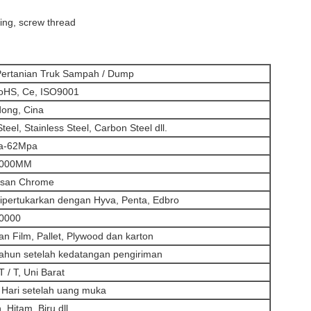
ting, screw thread
Pertanian Truk Sampah / Dump
oHS, Ce, ISO9001
ong, Cina
Steel, Stainless Steel, Carbon Steel dll.
a-62Mpa
8000MM
isan Chrome
dipertukarkan dengan Hyva, Penta, Edbro
0000
an Film, Pallet, Plywood dan karton
tahun setelah kedatangan pengiriman
 T / T, Uni Barat
 Hari setelah uang muka
 Hitam, Biru dll.