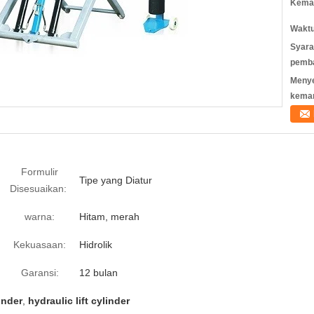
Kemas
Waktu
Syara
pemb
Meny
kema
Formulir
Tipe yang Diatur
Disesuaikan:
warna:
Hitam, merah
Kekuasaan:
Hidrolik
Garansi:
12 bulan
inder
,
hydraulic lift cylinder