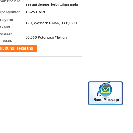
an rincian:
sesuai dengan kebutuhan anda
 pengiriman:
15-25 HARI
t-syarat
T / T, Western Union, D / P, L / C
ayaran:
ediakan
50.000 Potongan / Tahun
mpuan:
Hubungi sekarang