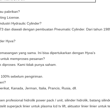
au pabrikan?
ing License.
dustri Hydraulic Cylinder?
73 dan diawali dengan pembuatan Pneumatic Cylinder. Dari tahun 19
nder Hyva?
emasangan yang sama. Ini bisa dipertukarkan dengan Hyva's
n untuk memproses pesanan?
k diproses. Kami tidak punya saham.
i 100% sebelum pengiriman.
eri?
ikat, Kanada, Jerman, Italia, Prancis, Rusia, dll.
 profesional hidrolik power pack / unit, silinder hidrolik, batang silinder
lit superjack linier untuk plasma lcd tv lift, aktuator linier linier untuk