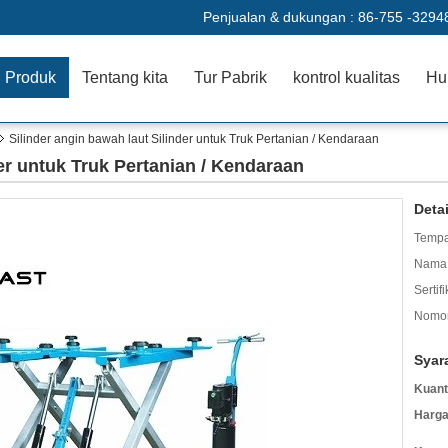
Penjualan & dukungan :
86-755 -3294
Produk
Tentang kita
Tur Pabrik
kontrol kualitas
Hu
Silinder angin bawah laut Silinder untuk Truk Pertanian / Kendaraan
der untuk Truk Pertanian / Kendaraan
Deta
Tempa
Nama 
Sertifi
Nomor
Syar
Kuant
Harga