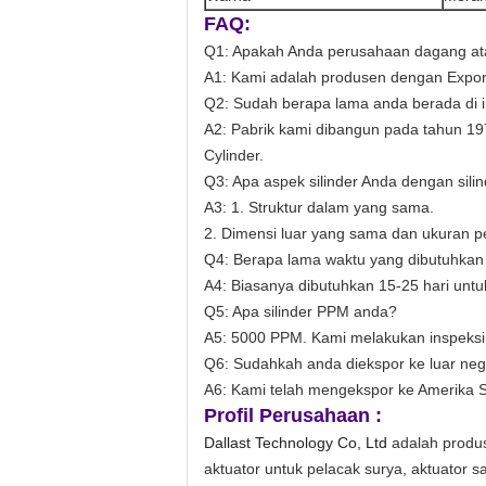
FAQ:
Q1: Apakah Anda perusahaan dagang at
A1: Kami adalah produsen dengan Export
Q2: Sudah berapa lama anda berada di in
A2: Pabrik kami dibangun pada tahun 19
Cylinder.
Q3: Apa aspek silinder Anda dengan sili
A3: 1. Struktur dalam yang sama.
2. Dimensi luar yang sama dan ukuran p
Q4: Berapa lama waktu yang dibutuhka
A4: Biasanya dibutuhkan 15-25 hari untu
Q5: Apa silinder PPM anda?
A5: 5000 PPM. Kami melakukan inspeks
Q6: Sudahkah anda diekspor ke luar neg
A6: Kami telah mengekspor ke Amerika Ser
Profil Perusahaan :
Dallast Technology Co, Ltd
adalah produsen
aktuator untuk pelacak surya, aktuator sate