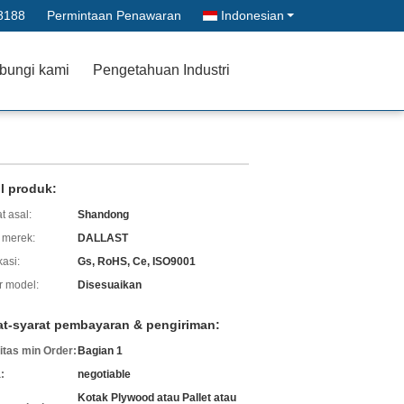
8188
Permintaan Penawaran
Indonesian
bungi kami
Pengetahuan Industri
il produk:
t asal:
Shandong
merek:
DALLAST
kasi:
Gs, RoHS, Ce, ISO9001
 model:
Disesuaikan
at-syarat pembayaran & pengiriman:
itas min Order:
Bagian 1
:
negotiable
Kotak Plywood atau Pallet atau