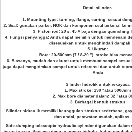
Detail silinder:
1. Mounting type: turning, flange, earring, sesuai de
2. Seal: gunakan parker, NOK dan komponen seal terkenal lain
3. Piston rod: 20 #, 45 # baja dengan quenching 
4. Fungsi penyangga: Anda dapat memilih untuk mendesain 
disesuaikan untuk menghindari dampak s
5. Ukuran:
Bore: 20-500mm (7 / 8-20 "), stroke bisa men
6. Biasanya, mudah dan akurat untuk membuat sampel sesua
juga dapat mengirimkan sampel untuk referensi dan untuk repro
Anda
Silinder hidrolik untuk rekayasa
1. Max stroke: 190 "atau 5000mm
2. Max bore diameter dalam: 32 "atau 
3. Berbagai bentuk struktur
Silinder hidraulik
memiliki keunggulan struktur sederhana, gaya
dan andal, perawatan mudah, aplikasi 
Side-dumping telescopic hydraulic cylinder
digunakan dalam s
besar-tonase. Bersama dengan pompa hidrolik, katup perubaha