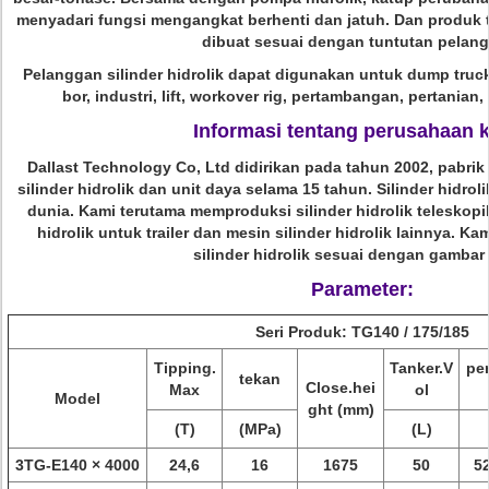
menyadari fungsi mengangkat berhenti dan jatuh. Dan produk 
dibuat sesuai dengan tuntutan pelan
Pelanggan silinder hidrolik
dapat digunakan untuk dump truck,
bor, industri, lift, workover rig, pertambangan, pertanian, 
Informasi tentang perusahaan 
Dallast Technology Co, Ltd
didirikan pada tahun 2002, pabrik
silinder hidrolik dan unit daya selama 15 tahun. Silinder hidroli
dunia. Kami terutama memproduksi silinder hidrolik teleskopi
hidrolik untuk trailer dan mesin silinder hidrolik lainnya. 
silinder hidrolik sesuai dengan gambar
Parameter:
Seri Produk: TG140 / 175/185
Tipping.
Tanker.V
pe
tekan
Close.hei
Max
ol
Model
ght (mm)
(T)
(MPa)
(L)
3TG-E140 × 4000
24,6
16
1675
50
5