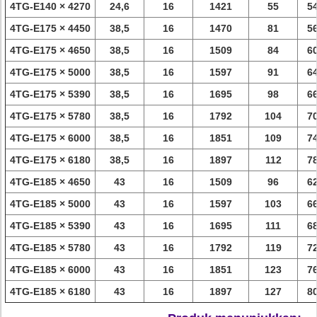
4TG-E140 × 4270
24,6
16
1421
55
5
4TG-E175 × 4450
38,5
16
1470
81
5
4TG-E175 × 4650
38,5
16
1509
84
6
4TG-E175 × 5000
38,5
16
1597
91
6
4TG-E175 × 5390
38,5
16
1695
98
6
4TG-E175 × 5780
38,5
16
1792
104
7
4TG-E175 × 6000
38,5
16
1851
109
7
4TG-E175 × 6180
38,5
16
1897
112
7
4TG-E185 × 4650
43
16
1509
96
6
4TG-E185 × 5000
43
16
1597
103
6
4TG-E185 × 5390
43
16
1695
111
6
4TG-E185 × 5780
43
16
1792
119
7
4TG-E185 × 6000
43
16
1851
123
7
4TG-E185 × 6180
43
16
1897
127
8