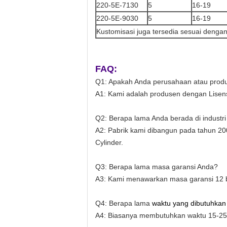
220-5E-7130
5
16-19
220-5E-9030
5
16-19
Kustomisasi juga tersedia sesuai denga
FAQ:
Q1: Apakah Anda perusahaan atau prod
A1: Kami adalah produsen dengan Lisen
Q2: Berapa lama Anda berada di industri
A2: Pabrik kami dibangun pada tahun 20
Cylinder.
Q3: Berapa lama masa garansi Anda?
A3: Kami menawarkan masa garansi 12 bu
Q4: Berapa lama
waktu yang dibutuhka
A4: Biasanya membutuhkan waktu 15-25 ha