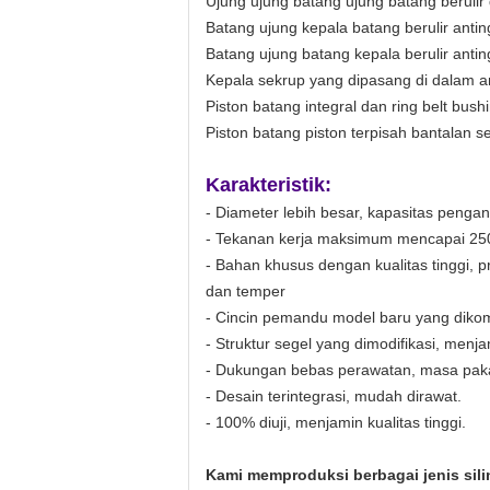
Ujung ujung batang ujung batang berulir
Batang ujung kepala batang berulir anti
Batang ujung batang kepala berulir antin
Kepala sekrup yang dipasang di dalam an
Piston batang integral dan ring belt bush
Piston batang piston terpisah bantalan s
Karakteristik:
- Diameter lebih besar, kapasitas pengang
- Tekanan kerja maksimum mencapai 250
- Bahan khusus dengan kualitas tinggi, 
dan temper
- Cincin pemandu model baru yang diko
- Struktur segel yang dimodifikasi, menj
- Dukungan bebas perawatan, masa pakai
- Desain terintegrasi, mudah dirawat.
- 100% diuji, menjamin kualitas tinggi.
Kami memproduksi berbagai jenis silin