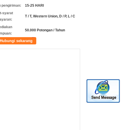
 pengiriman:
15-25 HARI
t-syarat
T / T, Western Union, D / P, L / C
ayaran:
ediakan
50.000 Potongan / Tahun
mpuan:
Hubungi sekarang