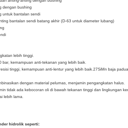
 dari anting-anting dengan bushing
ng dengan bushing
g untuk bantalan sendi
ting bantalan sendi batang akhir (D-63 untuk diameter lubang)
ing
endi
katan lebih tinggi.
 bar, kemampuan anti-tekanan yang lebih baik.
presisi tinggi, kemampuan anti-lentur yang lebih baik.27SiMn baja pa
mbinasikan dengan material pelumas, menjamin pengangkatan halus.
amin tidak ada kebocoran oli di bawah tekanan tinggi dan lingkungan ke
 lebih lama.
der hidrolik seperti: