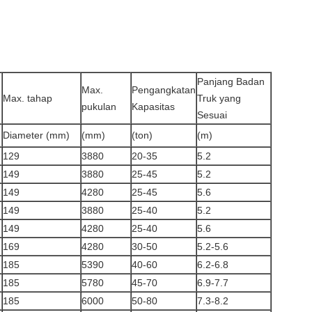
Panjang Badan
Max.
Pengangkatan
Max. tahap
Truk yang
pukulan
Kapasitas
Sesuai
Diameter (mm)
(mm)
(ton)
(m)
129
3880
20-35
5.2
149
3880
25-45
5.2
149
4280
25-45
5.6
149
3880
25-40
5.2
149
4280
25-40
5.6
169
4280
30-50
5.2-5.6
185
5390
40-60
6.2-6.8
185
5780
45-70
6.9-7.7
185
6000
50-80
7.3-8.2