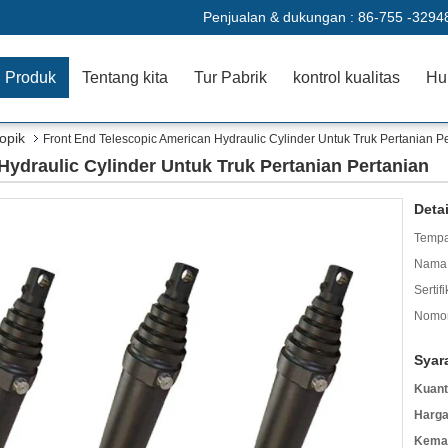
Penjualan & dukungan :
86-755 -3294
Produk
Tentang kita
Tur Pabrik
kontrol kualitas
Hu
kopik
Front End Telescopic American Hydraulic Cylinder Untuk Truk Pertanian P
Hydraulic Cylinder Untuk Truk Pertanian Pertanian
Deta
Tempa
Nama 
Sertifi
Nomor
Syar
Kuant
Harga
Kemas