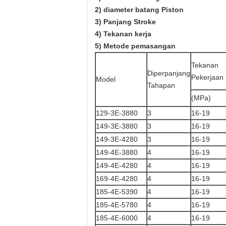
2) diameter batang Piston
3) Panjang Stroke
4) Tekanan kerja
5) Metode pemasangan
Tekanan
Diperpanjang
Pekerjaan
Model
Tahapan
(MPa)
129-3E-3880
3
16-19
149-3E-3880
3
16-19
149-3E-4280
3
16-19
149-4E-3880
4
16-19
149-4E-4280
4
16-19
169-4E-4280
4
16-19
185-4E-5390
4
16-19
185-4E-5780
4
16-19
185-4E-6000
4
16-19