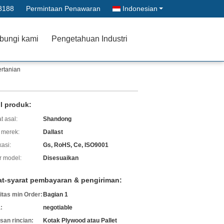
8188
Permintaan Penawaran
Indonesian
bungi kami
Pengetahuan Industri
ertanian
il produk:
t asal:
Shandong
merek:
Dallast
kasi:
Gs, RoHS, Ce, ISO9001
 model:
Disesuaikan
at-syarat pembayaran & pengiriman:
itas min Order:
Bagian 1
:
negotiable
an rincian:
Kotak Plywood atau Pallet