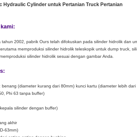
c Hydraulic Cylinder untuk Pertanian Truck Pertanian
 kami:
 tahun 2002, pabrik Ours telah difokuskan pada silinder hidrolik dan un
terutama memproduksi silinder hidrolik teleskopik untuk dump truck, sili
at memproduksi silinder hidrolik sesuai dengan gambar Anda.
s:
n: benang (diameter kurang dari 80mm) kunci kartu (diameter lebih dar
 50, Phi 63 tanpa buffer)
 kepala silinder dengan buffer)
ang akhir
r D-63mm)