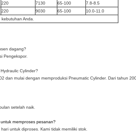
220
7130
65-100
7.8-8.5
220
9030
65-100
10.0-11.0
n kebutuhan Anda.
usen dagang?
si Pengekspor.
 Hydraulic Cylinder?
02 dan mulai dengan memproduksi Pneumatic Cylinder. Dari tahun 20
lan setelah naik.
n untuk memproses pesanan?
ri untuk diproses. Kami tidak memiliki stok.