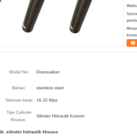
Waktu
Syara
pemb
Meny
kema
Model No:
Disesuaikan
Bahan:
stainless steel
Tekanan kerja:
16-32 Mpa
Tipe Cylinder
r
Silinder Hidraulik Kustom
Khusus:
ik
,
silinder hidraulik khusus