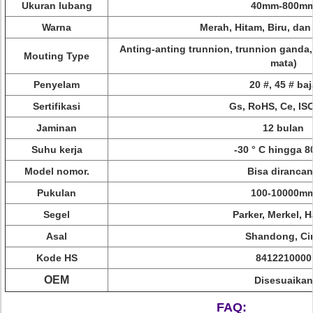
Ukuran lubang
40mm-800m
Warna
Merah, Hitam, Biru, dan
Anting-anting trunnion, trunnion ganda
Mouting Type
mata)
Penyelam
20 #, 45 # baj
Sertifikasi
Gs, RoHS, Ce, IS
Jaminan
12 bulan
Suhu kerja
-30 ° C hingga 8
Model nomor.
Bisa diranca
Pukulan
100-10000m
Segel
Parker, Merkel, Ha
Asal
Shandong, Ci
Kode HS
8412210000
OEM
Disesuaikan
FAQ: