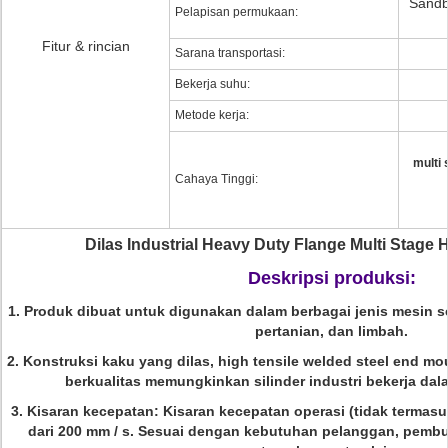
Sandb
Pelapisan permukaan:
Fitur & rincian
Sarana transportasi:
Bekerja suhu:
Metode kerja:
multi 
Cahaya Tinggi:
Dilas Industrial Heavy Duty Flange Multi Stage 
Deskripsi produksi:
1.
Produk dibuat untuk digunakan dalam berbagai jenis mesin sep
pertanian, dan limbah.
2. Konstruksi kaku yang dilas, high tensile welded steel end mou
berkualitas memungkinkan silinder industri bekerja dal
3. Kisaran kecepatan: Kisaran kecepatan operasi (tidak terma
dari 200 mm / s.
Sesuai dengan kebutuhan pelanggan, pembu