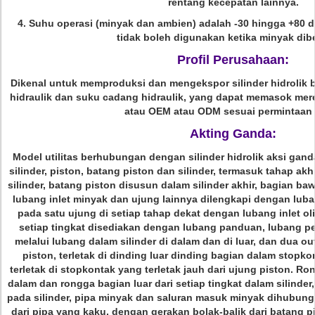
rentang kecepatan lainnya.
4. Suhu operasi (minyak dan ambien) adalah -30 hingga +80 dera
tidak boleh digunakan ketika minyak dib
Profil Perusahaan:
Dikenal untuk memproduksi dan mengekspor silinder hidrolik be
hidraulik dan suku cadang hidraulik, yang dapat memasok mere
atau OEM atau ODM sesuai permintaan
Akting Ganda:
Model utilitas berhubungan dengan silinder hidrolik aksi ganda 
silinder, piston, batang piston dan silinder, termasuk tahap akh
silinder, batang piston disusun dalam silinder akhir, bagian ba
lubang inlet minyak dan ujung lainnya dilengkapi dengan luban
pada satu ujung di setiap tahap dekat dengan lubang inlet oli 
setiap tingkat disediakan dengan lubang panduan, lubang pe
melalui lubang dalam silinder di dalam dan di luar, dan dua out
piston, terletak di dinding luar dinding bagian dalam stopk
terletak di stopkontak yang terletak jauh dari ujung piston.
dalam dan rongga bagian luar dari setiap tingkat dalam silinde
pada silinder, pipa minyak dan saluran masuk minyak dihubun
dari pipa yang kaku, dengan gerakan bolak-balik dari batang 