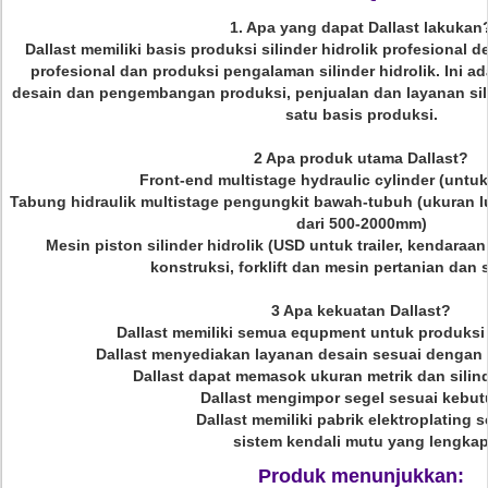
1. Apa yang dapat Dallast lakukan
Dallast memiliki basis produksi silinder hidrolik profesional
profesional dan produksi pengalaman silinder hidrolik.
Ini a
desain dan pengembangan produksi, penjualan dan layanan sili
satu basis produksi.
2 Apa produk utama Dallast?
Front-end multistage hydraulic cylinder (untu
Tabung hidraulik multistage pengungkit bawah-tubuh (ukuran 
dari 500-2000mm)
Mesin piston silinder hidrolik (USD untuk trailer, kendaraa
konstruksi, forklift dan mesin pertanian dan
3 Apa kekuatan Dallast?
Dallast memiliki semua equpment untuk produksi s
Dallast menyediakan layanan desain sesuai dengan
Dallast dapat memasok ukuran metrik dan silin
Dallast mengimpor segel sesuai kebu
Dallast memiliki pabrik elektroplating s
sistem kendali mutu yang lengka
Produk menunjukkan: