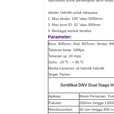
reproduksi untuk persetujuan akhir Anda.
silinder hidrolik untuk rekayasa
1. Max stroke: 190 "atau 5000mm
2. Max bore ID: 32 "atau 800mm
3. Berbagai bentuk struktur
Parameter:
Bore: Φ45mm, Rod: Φ25mm, Stroke: Φ
Tekanan kerja: 16Mpa
Tekanan uji: 24 mpa
Suhu: -10 ℃ - + 80 ℃
Media transmisi: oli hidrolik hidrolik
Segel: Parker
Sertifikat DNV Dual Stage H
Aplikasi:
Mesin Pertanian, Tru
Pukulan:
200mm hingga 130
Membosankan:
40 mm hingga 800 