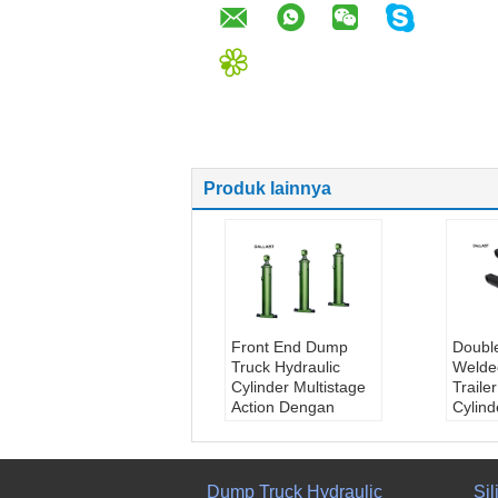
Produk lainnya
Front End Dump
Double
Truck Hydraulic
Weld
Cylinder Multistage
Traile
Action Dengan
Cylin
Piston Eye
Press
Paket transportasi:
55 Ke
Cartoon Box
Teka
Tekanan:
16MPa
Lingk
Dump Truck Hydraulic
Sil