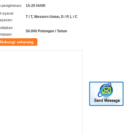
 pengiriman:
15-25 HARI
t-syarat
T / T, Western Union, D / P, L / C
ayaran:
ediakan
50.000 Potongan / Tahun
mpuan:
Hubungi sekarang