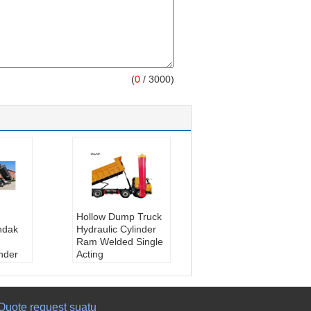
(
0
/ 3000)
Hollow Dump Truck
ndak
Hydraulic Cylinder
Ram Welded Single
inder
Acting
tubuh bahan:
baja
Kualitas:
Kualitas
S,
oem
SO9001
Kondisi pasokan:
Quote request suatu