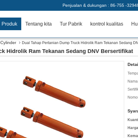
Penjualan & dukungan :
86-755 -3294
Produk
Tentang kita
Tur Pabrik
kontrol kualitas
Hu
Cylinder
Dual Tahap Pertanian Dump Truck Hidrolik Ram Tekanan Sedang DNV
k Hidrolik Ram Tekanan Sedang DNV Bersertifikat
Deta
Tempa
Nama 
Sertifi
Nomor
Syar
Kuant
Harga
Kemas