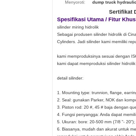
Menyoroti:
dump truck hydrauli
Sertifikat
Spesifikasi Utama / Fitur Khus
silinder miring hidrolik
Sebagai produsen silinder hidrolik di Ci
Cylinders. Jadi silinder kami memiliki rep
kami memproduksinya sesuai dengan IS
kami dapat memproduksi silinder hidrolik 
detail silinder:
1. Mounting type: trunnion, flange, earr
2. Seal: gunakan Parker, NOK dan kompon
3. Piston rod: 20 #, 45 # baja dengan que
4. Fungsi penyangga: Anda dapat memil
5. Ukuran: bore: 20-500 mm (7/8 "- 20")
6. Biasanya, mudah dan akurat untuk m