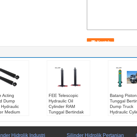
 Acting
FEE Telescopic
Batang Piston
ed Dump
Hydraulic Oil
Tunggal Berti
r Hydraulic
Cylinder RAM
Dump Truck
der Medium
Tunggal Bertindak
Hydraulic Cyl
ure HRC 45-
untuk Dump Tipper
Steel Material
kerasan
Truck
Disesuaikan
nan
Paket transportasi:
Sertifikasi:
G
ungan:
Cartoon Box
RoHS, CE, I
inder Hidrolik Industri
Silinder Hidrolik Pertanian