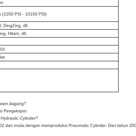
mm
(2250 PSI - 10150 PSI)
, DingZing, dll.
g, Hitam, dll.
001
let
usen dagang?
si Pengekspor.
 Hydraulic Cylinder?
02 dan mulai dengan memproduksi Pneumatic Cylinder. Dari tahun 20