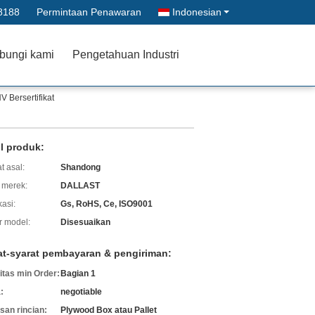
8188
Permintaan Penawaran
Indonesian
bungi kami
Pengetahuan Industri
 Bersertifikat
il produk:
t asal:
Shandong
merek:
DALLAST
kasi:
Gs, RoHS, Ce, ISO9001
 model:
Disesuaikan
at-syarat pembayaran & pengiriman:
itas min Order:
Bagian 1
:
negotiable
an rincian:
Plywood Box atau Pallet