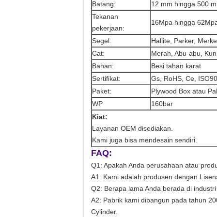
Batang:
12 mm hingga 500 
Tekanan
16Mpa hingga 62Mpa 
pekerjaan:
Segel:
Hallite, Parker, Merkel
Cat:
Merah, Abu-abu, Kunin
Bahan:
Besi tahan karat
Sertifikat:
Gs, RoHS, Ce, ISO9
Paket:
Plywood Box atau Pal
WP
160bar
Kiat:
Layanan OEM disediakan.
Kami juga bisa mendesain sendiri.
FAQ:
Q1: Apakah Anda perusahaan atau prod
A1: Kami adalah produsen dengan Lisen
Q2: Berapa lama Anda berada di industri
A2: Pabrik kami dibangun pada tahun 20
Cylinder.