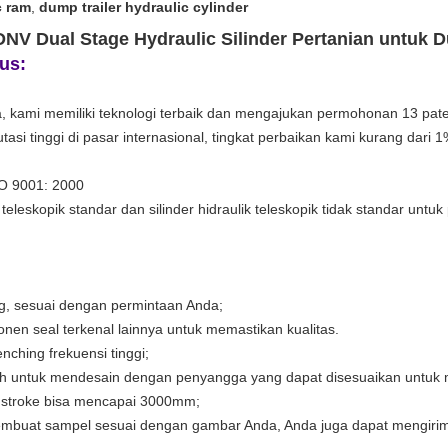
c ram
,
dump trailer hydraulic cylinder
 DNV Dual Stage Hydraulic Silinder Pertanian untuk
us:
na, kami memiliki teknologi terbaik dan mengajukan permohonan 13 pate
utasi tinggi di pasar internasional, tingkat perbaikan kami kurang dari 
O 9001: 2000
teleskopik standar dan silinder hidraulik teleskopik tidak standar untu
ing, sesuai dengan permintaan Anda;
en seal terkenal lainnya untuk memastikan kualitas.
nching frekuensi tinggi;
ih untuk mendesain dengan penyangga yang dapat disesuaikan untuk m
; stroke bisa mencapai 3000mm;
embuat sampel sesuai dengan gambar Anda, Anda juga dapat mengirim