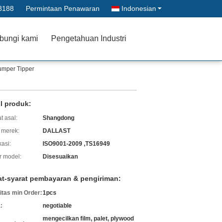
8188
Permintaan Penawaran
Indonesian
bungi kami
Pengetahuan Industri
Dumper Tipper
il produk:
t asal:
Shangdong
merek:
DALLAST
kasi:
ISO9001-2009 ,TS16949
 model:
Disesuaikan
at-syarat pembayaran & pengiriman:
itas min Order:
1pcs
:
negotiable
mengecilkan film, palet, plywood