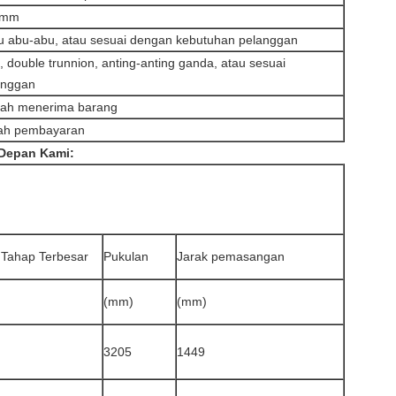
0mm
ru abu-abu, atau sesuai dengan kebutuhan pelanggan
, double trunnion, anting-anting ganda, atau sesuai
anggan
elah menerima barang
lah pembayaran
 Depan Kami:
 Tahap Terbesar
Pukulan
Jarak pemasangan
(mm)
(mm)
3205
1449