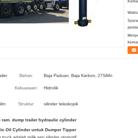
Kemas
Waktu
Syara
pemb
Meny
kema
iler
Bahan:
Baja Paduan, Baja Karbon, 27SiMn
Kekuasaan:
Hidrolik
ilm
Struktur:
silinder teleskopik
c ram
,
dump trailer hydraulic cylinder
lic Oil Cylinder untuk Dumper Tipper
truck adalah milik seri silinder otomotif.