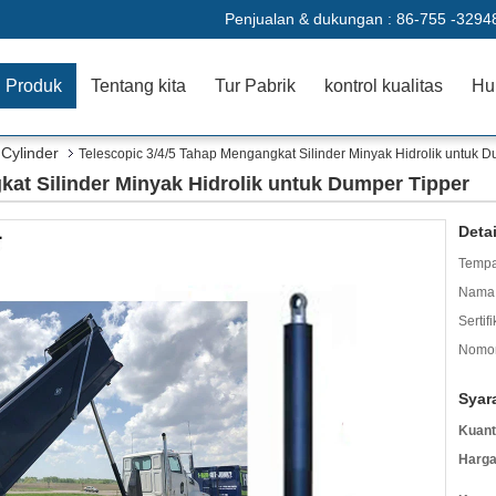
Penjualan & dukungan :
86-755 -3294
Produk
Tentang kita
Tur Pabrik
kontrol kualitas
Hu
Cylinder
Telescopic 3/4/5 Tahap Mengangkat Silinder Minyak Hidrolik untuk 
kat Silinder Minyak Hidrolik untuk Dumper Tipper
Deta
Tempa
Nama 
Sertifi
Nomor
Syar
Kuant
Harga