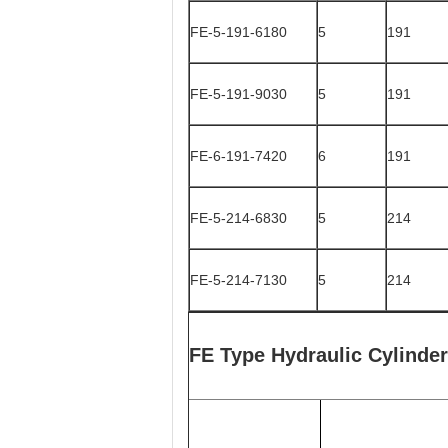
FE-5-191-6180
5
191
FE-5-191-9030
5
191
FE-6-191-7420
6
191
FE-5-214-6830
5
214
FE-5-214-7130
5
214
FE Type Hydraulic Cylinder