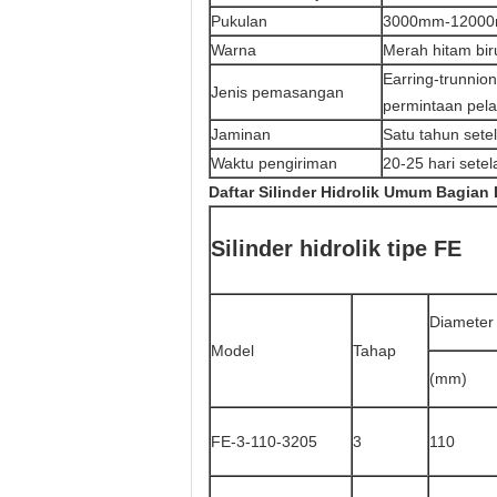
Pukulan
3000mm-1200
Warna
Merah hitam bi
Earring-trunnion
Jenis pemasangan
permintaan pel
Jaminan
Satu tahun set
Waktu pengiriman
20-25 hari sete
Daftar Silinder Hidrolik Umum Bagian
Silinder hidrolik tipe FE
Diameter
Model
Tahap
(mm)
FE-3-110-3205
3
110