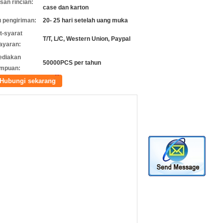
an rincian:
case dan karton
 pengiriman:
20- 25 hari setelah uang muka
t-syarat
T/T, L/C, Western Union, Paypal
ayaran:
ediakan
50000PCS per tahun
mpuan:
Hubungi sekarang