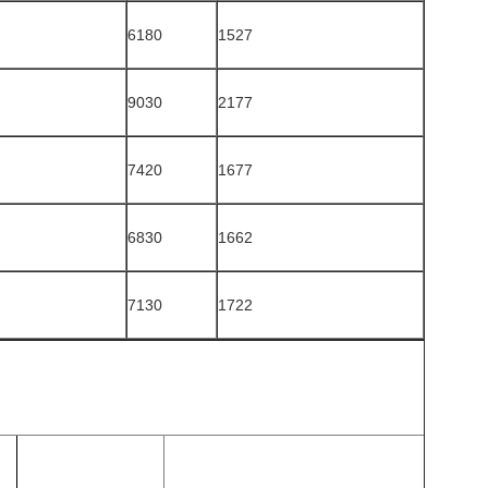
6180
1527
9030
2177
7420
1677
6830
1662
7130
1722