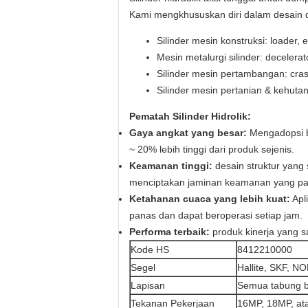
Kami mengkhususkan diri dalam desain d
Silinder mesin konstruksi: loader, ex
Mesin metalurgi silinder: decelerator
Silinder mesin pertambangan: crashe
Silinder mesin pertanian & kehuta
Pematah Silinder Hidrolik:
Gaya angkat yang besar:
Mengadopsi ba
~ 20% lebih tinggi dari produk sejenis.
Keamanan tinggi:
desain struktur yang
menciptakan jaminan keamanan yang pal
Ketahanan cuaca yang lebih kuat:
Apl
panas dan dapat beroperasi setiap jam.
Performa terbaik:
produk kinerja yang s
Kode HS
8412210000
Segel
Hallite, SKF, NO
Lapisan
Semua tabung b
Tekanan Pekerjaan
16MP, 18MP, at