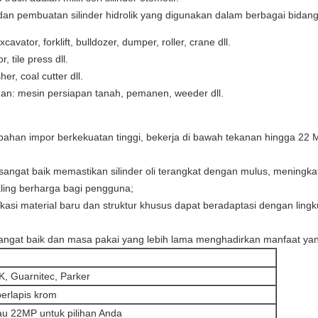
an pembuatan silinder hidrolik yang digunakan dalam berbagai bidan
cavator, forklift, bulldozer, dumper, roller, crane dll.
, tile press dll.
r, coal cutter dll.
nan: mesin persiapan tanah, pemanen, weeder dll.
han impor berkekuatan tinggi, bekerja di bawah tekanan hingga 22 M
 sangat baik memastikan silinder oli terangkat dengan mulus, meningk
ing berharga bagi pengguna;
ikasi material baru dan struktur khusus dapat beradaptasi dengan ling
angat baik dan masa pakai yang lebih lama menghadirkan manfaat yang 
K, Guarnitec, Parker
erlapis krom
au 22MP untuk pilihan Anda